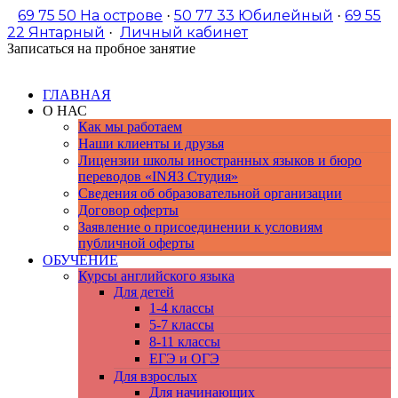
69 75 50
На острове
50 77 33
Юбилейный
69 55
·
·
22
Янтарный
Личный кабинет
·
Записаться на пробное занятие
ГЛАВНАЯ
О НАС
Как мы работаем
Наши клиенты и друзья
Лицензии школы иностранных языков и бюро
переводов «INЯЗ Студия»
Сведения об образовательной организации
Договор оферты
Заявление о присоединении к условиям
публичной оферты
ОБУЧЕНИЕ
Курсы английского языка
Для детей
1-4 классы
5-7 классы
8-11 классы
ЕГЭ и ОГЭ
Для взрослых
Для начинающих