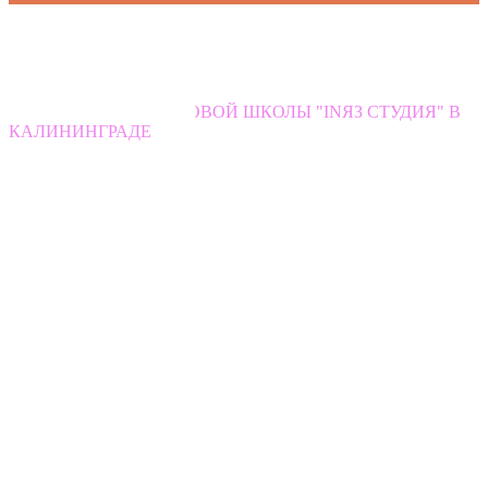
[cjtoolbox name=’read_more’ ] [/cjtoolbox]
4 АДРЕСА ЯЗЫКОВОЙ ШКОЛЫ "INЯЗ СТУДИЯ" В
КАЛИНИНГРАДЕ