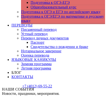
Подготовка к ОГЭ-ЕГЭ
Общеобразовательный курс
Подготовка к ОГЭ и ЕГЭ по английскому языку
Подготовка к ОГЭ/ЕГЭ по математике и русскому
языку
ПЕРЕВОДЫ
Письменный перевод
Устный перевод
Перевод личных документов
Паспорт
Cвидетельства о рождении и браке
Нотариальное заверение
Оценка перевода
ЯЗЫКОВЫЕ КАНИКУЛЫ
Зимняя программа
Летняя программа
БЛОГ
КОНТАКТЫ
+7 (4012) 69-55-22
НАШИ СОБЫТИЯ
Новости, праздники, мероприятия.